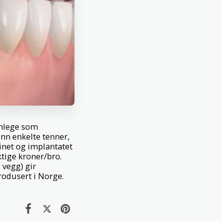
nnlege som
inn enkelte tenner,
einet og implantatet
ktige kroner/bro.
 vegg) gir
produsert i Norge.