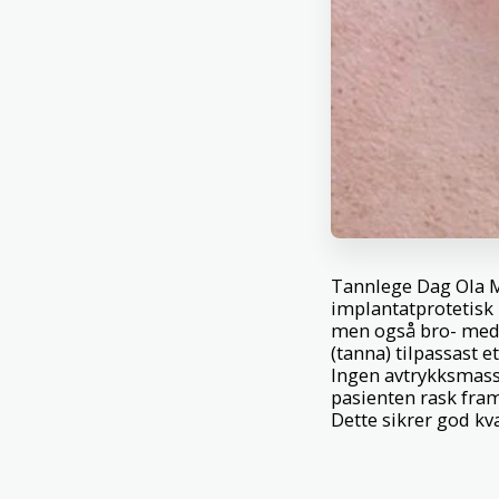
Tannlege Dag Ola M
implantatprotetisk 
men også bro- med fl
(tanna) tilpassast 
Ingen avtrykksmass
pasienten rask fram
Dette sikrer god kv