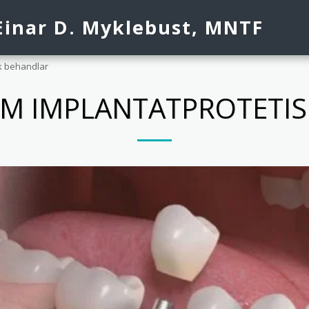
Einar D. Myklebust, MNTF
k behandlar
M IMPLANTATPROTETI