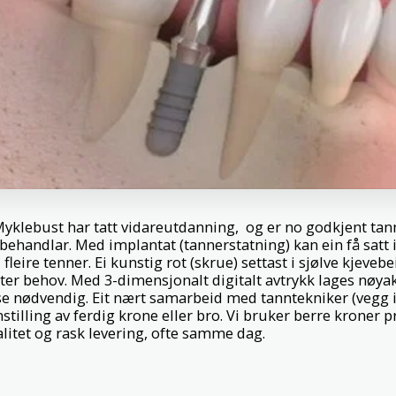
yklebust har tatt vidareutdanning, og er no godkjent ta
behandlar. Med implantat (tannerstatning) kan ein få satt 
eire tenner. Ei kunstig rot (skrue) settast i sjølve kjeveb
etter behov. Med 3-dimensjonalt digitalt avtrykk lages nøya
e nødvendig. Eit nært samarbeid med tanntekniker (vegg i
stilling av ferdig krone eller bro. Vi bruker berre kroner 
alitet og rask levering, ofte samme dag.